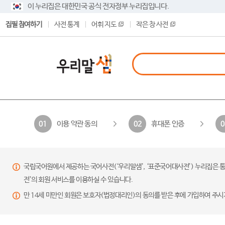
이 누리집은 대한민국 공식 전자정부 누리집입니다.
집필 참여하기
사전 통계
어휘 지도
작은 창 사전
이용 약관 동의
휴대폰 인증
01
02
0
국립국어원에서 제공하는 국어사전(‘우리말샘’, ‘표준국어대사전’) 누리집은 통
전’의 회원 서비스를 이용하실 수 있습니다.
만 14세 미만인 회원은 보호자(법정대리인)의 동의를 받은 후에 가입하여 주시