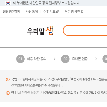
이 누리집은 대한민국 공식 전자정부 누리집입니다.
집필 참여하기
사전 통계
어휘 지도
작은 창 사전
이용 약관 동의
휴대폰 인증
01
02
0
국립국어원에서 제공하는 국어사전(‘우리말샘’, ‘표준국어대사전’) 누리집은 통
전’의 회원 서비스를 이용하실 수 있습니다.
만 14세 미만인 회원은 보호자(법정대리인)의 동의를 받은 후에 가입하여 주시