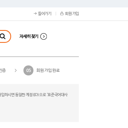
들어가기
회원 가입
자세히 찾기
인증
회원 가입 완료
05
가입하시면 동일한 계정(ID)으로 ‘표준국어대사