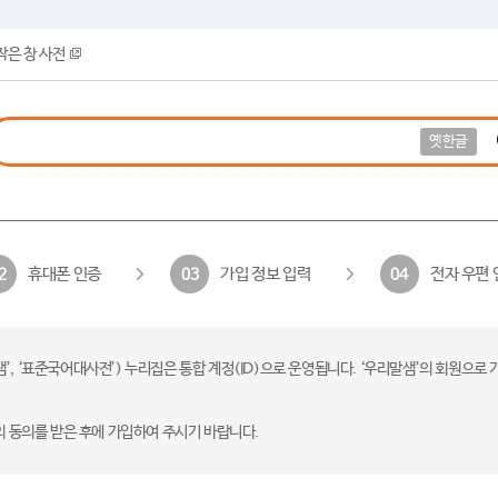
작은 창 사전
옛한글
휴대폰 인증
가입 정보 입력
전자 우편 
2
03
04
 ‘표준국어대사전’) 누리집은 통합 계정(ID)으로 운영됩니다. ‘우리말샘’의 회원으로 
의 동의를 받은 후에 가입하여 주시기 바랍니다.