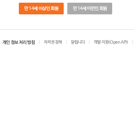
만 14세 이상인 회원
만 14세 미만인 회원
개인 정보 처리 방침
저작권 정책
알립니다
개발 지원(Open API)