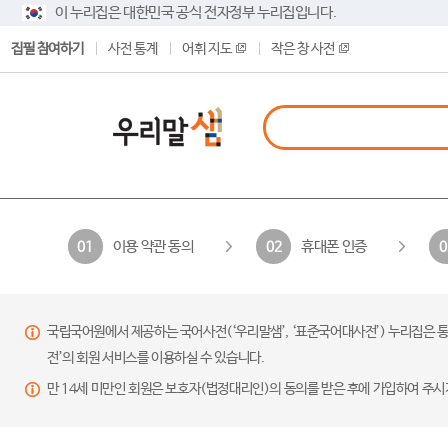
이 누리집은 대한민국 공식 전자정부 누리집입니다.
집필 참여하기
사전 통계
어휘 지도
작은 창 사전
이용 약관 동의
휴대폰 인증
01
02
0
국립국어원에서 제공하는 국어사전(‘우리말샘’, ‘표준국어대사전’) 누리집은 통
전’의 회원 서비스를 이용하실 수 있습니다.
만 14세 미만인 회원은 보호자(법정대리인)의 동의를 받은 후에 가입하여 주시