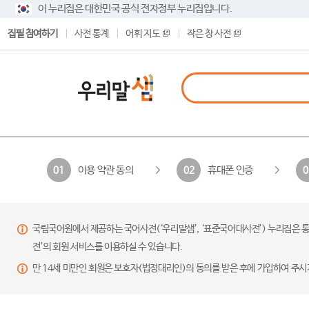
이 누리집은 대한민국 공식 전자정부 누리집입니다.
집필 참여하기
사전 통계
어휘 지도
작은 창 사전
이용 약관 동의
휴대폰 인증
01
02
0
국립국어원에서 제공하는 국어사전(‘우리말샘’, ‘표준국어대사전’) 누리집은 통
전’의 회원 서비스를 이용하실 수 있습니다.
만 14세 미만인 회원은 보호자(법정대리인)의 동의를 받은 후에 가입하여 주시