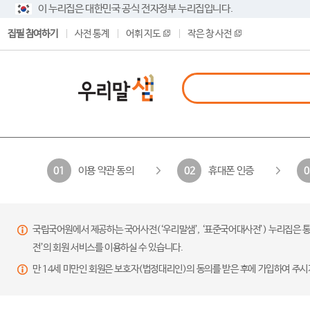
이 누리집은 대한민국 공식 전자정부 누리집입니다.
집필 참여하기
사전 통계
어휘 지도
작은 창 사전
이용 약관 동의
휴대폰 인증
01
02
0
국립국어원에서 제공하는 국어사전(‘우리말샘’, ‘표준국어대사전’) 누리집은 통
전’의 회원 서비스를 이용하실 수 있습니다.
만 14세 미만인 회원은 보호자(법정대리인)의 동의를 받은 후에 가입하여 주시