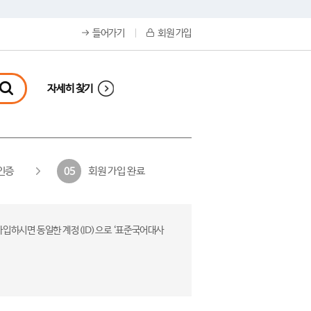
들어가기
회원 가입
자세히 찾기
인증
회원 가입 완료
05
가입하시면 동일한 계정(ID)으로 ‘표준국어대사