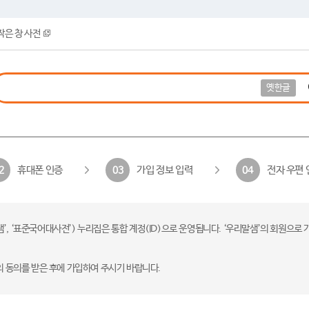
작은 창 사전
옛한글
휴대폰 인증
가입 정보 입력
전자 우편 
2
03
04
 ‘표준국어대사전’) 누리집은 통합 계정(ID)으로 운영됩니다. ‘우리말샘’의 회원으로 
의 동의를 받은 후에 가입하여 주시기 바랍니다.