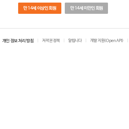
만 14세 이상인 회원
만 14세 미만인 회원
개인 정보 처리 방침
저작권 정책
알립니다
개발 지원(Open API)