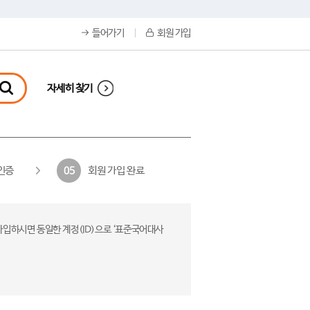
들어가기
회원 가입
자세히 찾기
인증
회원 가입 완료
05
가입하시면 동일한 계정(ID)으로 ‘표준국어대사