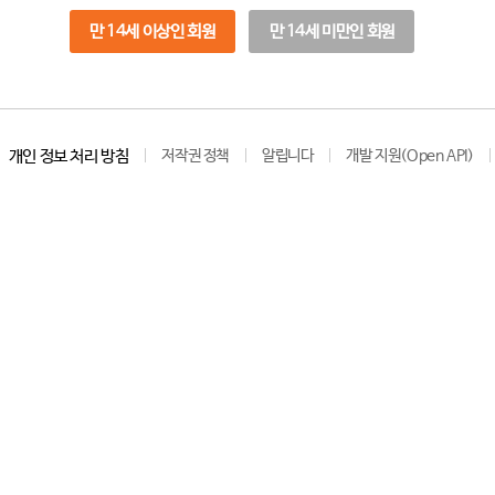
만 14세 이상인 회원
만 14세 미만인 회원
개인 정보 처리 방침
저작권 정책
알립니다
개발 지원(Open API)