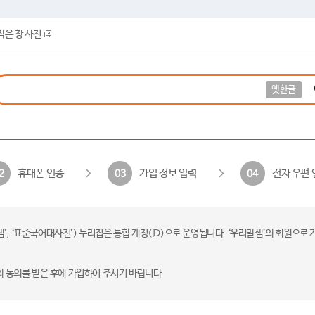
작은 창 사전
옛한글
휴대폰 인증
가입 정보 입력
전자 우편 
2
03
04
 ‘표준국어대사전’) 누리집은 통합 계정(ID)으로 운영됩니다. ‘우리말샘’의 회원으로 
의 동의를 받은 후에 가입하여 주시기 바랍니다.