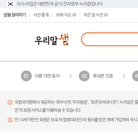
이 누리집은 대한민국 공식 전자정부 누리집입니다.
집필 참여하기
사전 통계
어휘 지도
작은 창 사전
이용 약관 동의
휴대폰 인증
01
02
0
국립국어원에서 제공하는 국어사전(‘우리말샘’, ‘표준국어대사전’) 누리집은 통
전’의 회원 서비스를 이용하실 수 있습니다.
만 14세 미만인 회원은 보호자(법정대리인)의 동의를 받은 후에 가입하여 주시