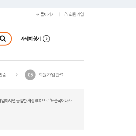
들어가기
회원 가입
자세히 찾기
인증
회원 가입 완료
05
가입하시면 동일한 계정(ID)으로 ‘표준국어대사