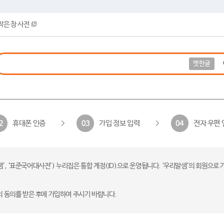
작은 창 사전
옛한글
휴대폰 인증
가입 정보 입력
전자 우편 
2
03
04
 ‘표준국어대사전’) 누리집은 통합 계정(ID)으로 운영됩니다. ‘우리말샘’의 회원으로 
의 동의를 받은 후에 가입하여 주시기 바랍니다.