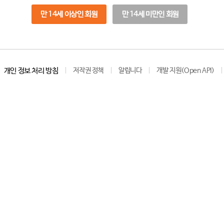
만 14세 이상인 회원
만 14세 미만인 회원
개인 정보 처리 방침
저작권 정책
알립니다
개발 지원(Open API)