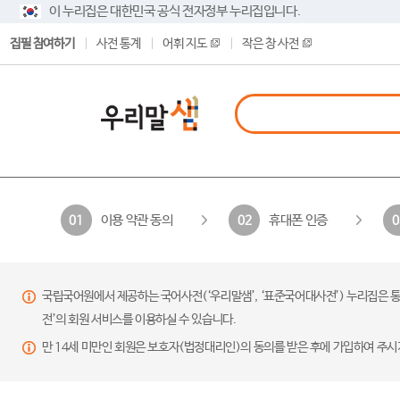
이 누리집은 대한민국 공식 전자정부 누리집입니다.
집필 참여하기
사전 통계
어휘 지도
작은 창 사전
이용 약관 동의
휴대폰 인증
01
02
0
국립국어원에서 제공하는 국어사전(‘우리말샘’, ‘표준국어대사전’) 누리집은 통
전’의 회원 서비스를 이용하실 수 있습니다.
만 14세 미만인 회원은 보호자(법정대리인)의 동의를 받은 후에 가입하여 주시