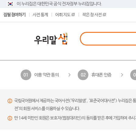
이 누리집은 대한민국 공식 전자정부 누리집입니다.
집필 참여하기
사전 통계
어휘 지도
작은 창 사전
이용 약관 동의
휴대폰 인증
01
02
0
국립국어원에서 제공하는 국어사전(‘우리말샘’, ‘표준국어대사전’) 누리집은 통
전’의 회원 서비스를 이용하실 수 있습니다.
만 14세 미만인 회원은 보호자(법정대리인)의 동의를 받은 후에 가입하여 주시