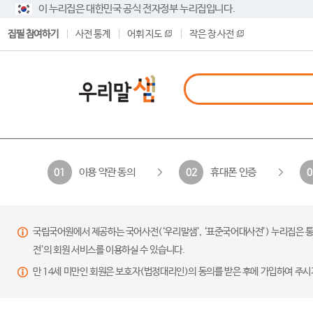
이 누리집은 대한민국 공식 전자정부 누리집입니다.
집필 참여하기
사전 통계
어휘 지도
작은 창 사전
이용 약관 동의
휴대폰 인증
01
02
0
국립국어원에서 제공하는 국어사전(‘우리말샘’, ‘표준국어대사전’) 누리집은 통
전’의 회원 서비스를 이용하실 수 있습니다.
만 14세 미만인 회원은 보호자(법정대리인)의 동의를 받은 후에 가입하여 주시