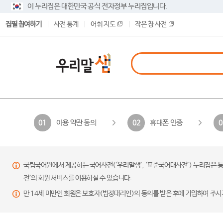
이 누리집은 대한민국 공식 전자정부 누리집입니다.
집필 참여하기
사전 통계
어휘 지도
작은 창 사전
이용 약관 동의
휴대폰 인증
01
02
0
국립국어원에서 제공하는 국어사전(‘우리말샘’, ‘표준국어대사전’) 누리집은 통
전’의 회원 서비스를 이용하실 수 있습니다.
만 14세 미만인 회원은 보호자(법정대리인)의 동의를 받은 후에 가입하여 주시