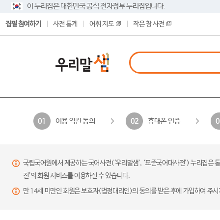
이 누리집은 대한민국 공식 전자정부 누리집입니다.
집필 참여하기
사전 통계
어휘 지도
작은 창 사전
이용 약관 동의
휴대폰 인증
01
02
0
국립국어원에서 제공하는 국어사전(‘우리말샘’, ‘표준국어대사전’) 누리집은 통
전’의 회원 서비스를 이용하실 수 있습니다.
만 14세 미만인 회원은 보호자(법정대리인)의 동의를 받은 후에 가입하여 주시