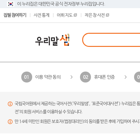
이 누리집은 대한민국 공식 전자정부 누리집입니다.
집필 참여하기
사전 통계
어휘 지도
작은 창 사전
이용 약관 동의
휴대폰 인증
01
02
0
국립국어원에서 제공하는 국어사전(‘우리말샘’, ‘표준국어대사전’) 누리집은 통
전’의 회원 서비스를 이용하실 수 있습니다.
만 14세 미만인 회원은 보호자(법정대리인)의 동의를 받은 후에 가입하여 주시