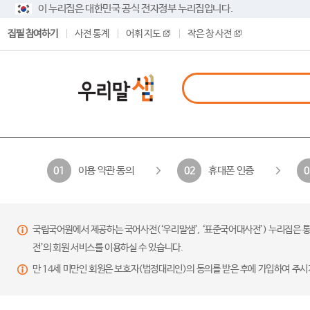
이 누리집은 대한민국 공식 전자정부 누리집입니다.
집필 참여하기
사전 통계
어휘 지도
작은 창 사전
이용 약관 동의
휴대폰 인증
01
02
0
국립국어원에서 제공하는 국어사전(‘우리말샘’, ‘표준국어대사전’) 누리집은 통
전’의 회원 서비스를 이용하실 수 있습니다.
만 14세 미만인 회원은 보호자(법정대리인)의 동의를 받은 후에 가입하여 주시