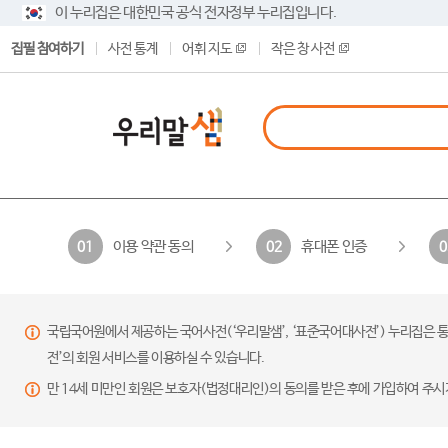
이 누리집은 대한민국 공식 전자정부 누리집입니다.
집필 참여하기
사전 통계
어휘 지도
작은 창 사전
이용 약관 동의
휴대폰 인증
01
02
0
국립국어원에서 제공하는 국어사전(‘우리말샘’, ‘표준국어대사전’) 누리집은 통
전’의 회원 서비스를 이용하실 수 있습니다.
만 14세 미만인 회원은 보호자(법정대리인)의 동의를 받은 후에 가입하여 주시