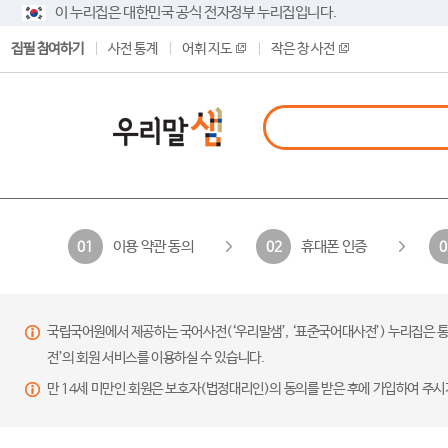
이 누리집은 대한민국 공식 전자정부 누리집입니다.
집필 참여하기
사전 통계
어휘 지도
작은 창 사전
이용 약관 동의
휴대폰 인증
01
02
0
국립국어원에서 제공하는 국어사전(‘우리말샘’, ‘표준국어대사전’) 누리집은 통
전’의 회원 서비스를 이용하실 수 있습니다.
만 14세 미만인 회원은 보호자(법정대리인)의 동의를 받은 후에 가입하여 주시