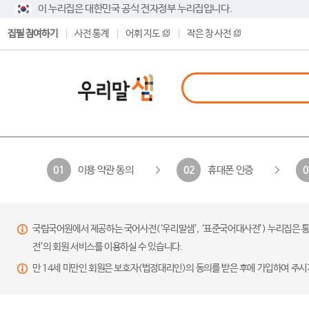
이 누리집은 대한민국 공식 전자정부 누리집입니다.
집필 참여하기
사전 통계
어휘 지도
작은 창 사전
이용 약관 동의
휴대폰 인증
01
02
0
국립국어원에서 제공하는 국어사전(‘우리말샘’, ‘표준국어대사전’) 누리집은 통
전’의 회원 서비스를 이용하실 수 있습니다.
만 14세 미만인 회원은 보호자(법정대리인)의 동의를 받은 후에 가입하여 주시