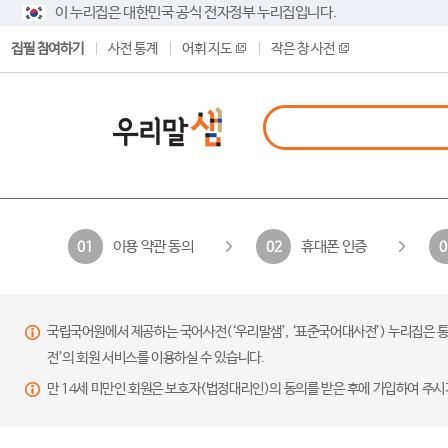
이 누리집은 대한민국 공식 전자정부 누리집입니다.
집필 참여하기
사전 통계
어휘 지도
작은 창 사전
이용 약관 동의
휴대폰 인증
01
02
0
국립국어원에서 제공하는 국어사전(‘우리말샘’, ‘표준국어대사전’) 누리집은 통
전’의 회원 서비스를 이용하실 수 있습니다.
만 14세 미만인 회원은 보호자(법정대리인)의 동의를 받은 후에 가입하여 주시