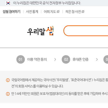
이 누리집은 대한민국 공식 전자정부 누리집입니다.
집필 참여하기
사전 통계
어휘 지도
작은 창 사전
이용 약관 동의
휴대폰 인증
01
02
0
국립국어원에서 제공하는 국어사전(‘우리말샘’, ‘표준국어대사전’) 누리집은 통
전’의 회원 서비스를 이용하실 수 있습니다.
만 14세 미만인 회원은 보호자(법정대리인)의 동의를 받은 후에 가입하여 주시