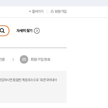
들어가기
회원 가입
자세히 찾기
인증
회원 가입 완료
05
가입하시면 동일한 계정(ID)으로 ‘표준국어대사