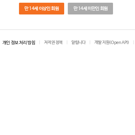
만 14세 이상인 회원
만 14세 미만인 회원
개인 정보 처리 방침
저작권 정책
알립니다
개발 지원(Open API)