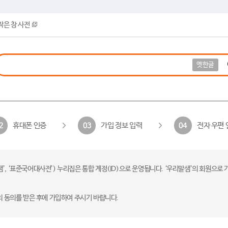
작은 창 사전
옛한글
휴대폰 인증
가입 정보 입력
전자 우편 
2
03
04
 ‘표준국어대사전’) 누리집은 통합 계정(ID)으로 운영됩니다. ‘우리말샘’의 회원으로 
의 동의를 받은 후에 가입하여 주시기 바랍니다.