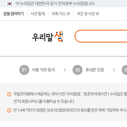
이 누리집은 대한민국 공식 전자정부 누리집입니다.
집필 참여하기
사전 통계
어휘 지도
작은 창 사전
이용 약관 동의
휴대폰 인증
01
02
0
국립국어원에서 제공하는 국어사전(‘우리말샘’, ‘표준국어대사전’) 누리집은 통
전’의 회원 서비스를 이용하실 수 있습니다.
만 14세 미만인 회원은 보호자(법정대리인)의 동의를 받은 후에 가입하여 주시