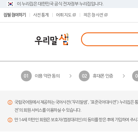
이 누리집은 대한민국 공식 전자정부 누리집입니다.
집필 참여하기
사전 통계
어휘 지도
작은 창 사전
이용 약관 동의
휴대폰 인증
01
02
0
국립국어원에서 제공하는 국어사전(‘우리말샘’, ‘표준국어대사전’) 누리집은 통
전’의 회원 서비스를 이용하실 수 있습니다.
만 14세 미만인 회원은 보호자(법정대리인)의 동의를 받은 후에 가입하여 주시