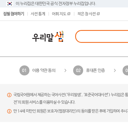
이 누리집은 대한민국 공식 전자정부 누리집입니다.
집필 참여하기
사전 통계
어휘 지도
작은 창 사전
이용 약관 동의
휴대폰 인증
01
02
0
국립국어원에서 제공하는 국어사전(‘우리말샘’, ‘표준국어대사전’) 누리집은 통
전’의 회원 서비스를 이용하실 수 있습니다.
만 14세 미만인 회원은 보호자(법정대리인)의 동의를 받은 후에 가입하여 주시