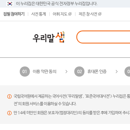
이 누리집은 대한민국 공식 전자정부 누리집입니다.
집필 참여하기
사전 통계
어휘 지도
작은 창 사전
이용 약관 동의
휴대폰 인증
01
02
0
국립국어원에서 제공하는 국어사전(‘우리말샘’, ‘표준국어대사전’) 누리집은 통
전’의 회원 서비스를 이용하실 수 있습니다.
만 14세 미만인 회원은 보호자(법정대리인)의 동의를 받은 후에 가입하여 주시