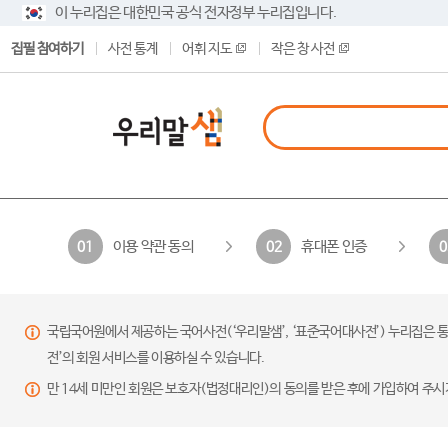
이 누리집은 대한민국 공식 전자정부 누리집입니다.
집필 참여하기
사전 통계
어휘 지도
작은 창 사전
이용 약관 동의
휴대폰 인증
01
02
0
국립국어원에서 제공하는 국어사전(‘우리말샘’, ‘표준국어대사전’) 누리집은 통
전’의 회원 서비스를 이용하실 수 있습니다.
만 14세 미만인 회원은 보호자(법정대리인)의 동의를 받은 후에 가입하여 주시