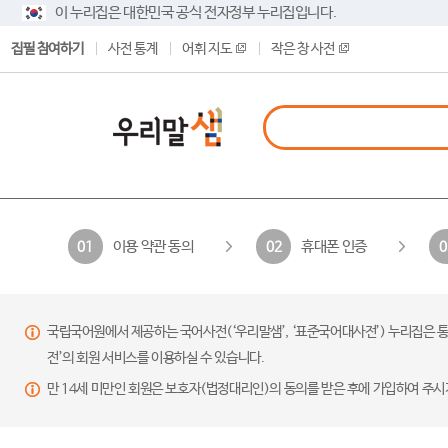
이 누리집은 대한민국 공식 전자정부 누리집입니다.
집필 참여하기
사전 통계
어휘 지도
작은 창 사전
이용 약관 동의
휴대폰 인증
01
02
0
국립국어원에서 제공하는 국어사전(‘우리말샘’, ‘표준국어대사전’) 누리집은 통
전’의 회원 서비스를 이용하실 수 있습니다.
만 14세 미만인 회원은 보호자(법정대리인)의 동의를 받은 후에 가입하여 주시