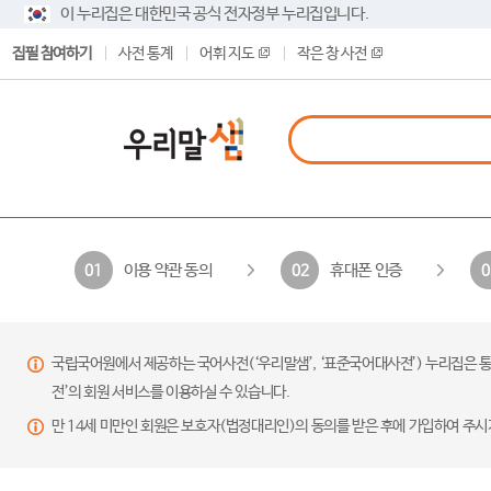
이 누리집은 대한민국 공식 전자정부 누리집입니다.
집필 참여하기
사전 통계
어휘 지도
작은 창 사전
이용 약관 동의
휴대폰 인증
01
02
0
국립국어원에서 제공하는 국어사전(‘우리말샘’, ‘표준국어대사전’) 누리집은 통
전’의 회원 서비스를 이용하실 수 있습니다.
만 14세 미만인 회원은 보호자(법정대리인)의 동의를 받은 후에 가입하여 주시