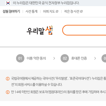
이 누리집은 대한민국 공식 전자정부 누리집입니다.
집필 참여하기
사전 통계
어휘 지도
작은 창 사전
이용 약관 동의
휴대폰 인증
01
02
0
국립국어원에서 제공하는 국어사전(‘우리말샘’, ‘표준국어대사전’) 누리집은 통
전’의 회원 서비스를 이용하실 수 있습니다.
만 14세 미만인 회원은 보호자(법정대리인)의 동의를 받은 후에 가입하여 주시