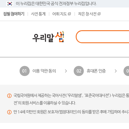
이 누리집은 대한민국 공식 전자정부 누리집입니다.
집필 참여하기
사전 통계
어휘 지도
작은 창 사전
이용 약관 동의
휴대폰 인증
01
02
0
국립국어원에서 제공하는 국어사전(‘우리말샘’, ‘표준국어대사전’) 누리집은 통
전’의 회원 서비스를 이용하실 수 있습니다.
만 14세 미만인 회원은 보호자(법정대리인)의 동의를 받은 후에 가입하여 주시