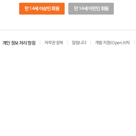
만 14세 이상인 회원
만 14세 미만인 회원
개인 정보 처리 방침
저작권 정책
알립니다
개발 지원(Open API)