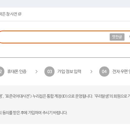
작은 창 사전
옛한글
휴대폰 인증
가입 정보 입력
전자 우편 
2
03
04
 ‘표준국어대사전’) 누리집은 통합 계정(ID)으로 운영됩니다. ‘우리말샘’의 회원으로 
의 동의를 받은 후에 가입하여 주시기 바랍니다.