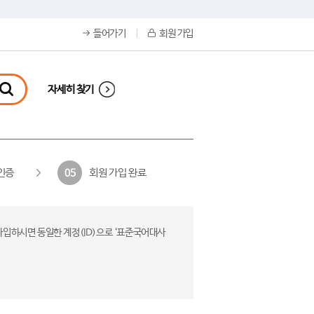
들어가기
회원 가입
자세히 찾기
인증
회원 가입 완료
05
가입하시면 동일한 계정(ID)으로 ‘표준국어대사