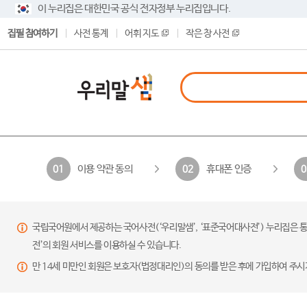
이 누리집은 대한민국 공식 전자정부 누리집입니다.
집필 참여하기
사전 통계
어휘 지도
작은 창 사전
이용 약관 동의
휴대폰 인증
01
02
0
국립국어원에서 제공하는 국어사전(‘우리말샘’, ‘표준국어대사전’) 누리집은 통
전’의 회원 서비스를 이용하실 수 있습니다.
만 14세 미만인 회원은 보호자(법정대리인)의 동의를 받은 후에 가입하여 주시