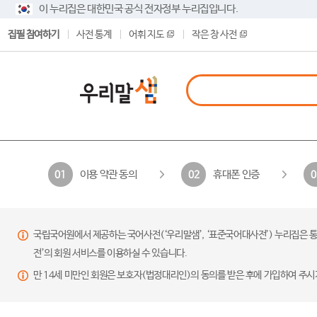
이 누리집은 대한민국 공식 전자정부 누리집입니다.
집필 참여하기
사전 통계
어휘 지도
작은 창 사전
이용 약관 동의
휴대폰 인증
01
02
0
국립국어원에서 제공하는 국어사전(‘우리말샘’, ‘표준국어대사전’) 누리집은 통
전’의 회원 서비스를 이용하실 수 있습니다.
만 14세 미만인 회원은 보호자(법정대리인)의 동의를 받은 후에 가입하여 주시