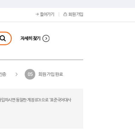
들어가기
회원 가입
자세히 찾기
인증
회원 가입 완료
05
가입하시면 동일한 계정(ID)으로 ‘표준국어대사