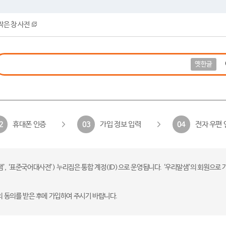
작은 창 사전
옛한글
휴대폰 인증
가입 정보 입력
전자 우편 
2
03
04
 ‘표준국어대사전’) 누리집은 통합 계정(ID)으로 운영됩니다. ‘우리말샘’의 회원으로 
의 동의를 받은 후에 가입하여 주시기 바랍니다.