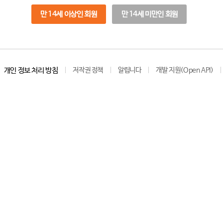
만 14세 이상인 회원
만 14세 미만인 회원
개인 정보 처리 방침
저작권 정책
알립니다
개발 지원(Open API)