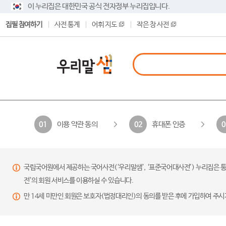
이 누리집은 대한민국 공식 전자정부 누리집입니다.
집필 참여하기
사전 통계
어휘 지도
작은 창 사전
이용 약관 동의
휴대폰 인증
01
02
0
국립국어원에서 제공하는 국어사전(‘우리말샘’, ‘표준국어대사전’) 누리집은 통
전’의 회원 서비스를 이용하실 수 있습니다.
만 14세 미만인 회원은 보호자(법정대리인)의 동의를 받은 후에 가입하여 주시