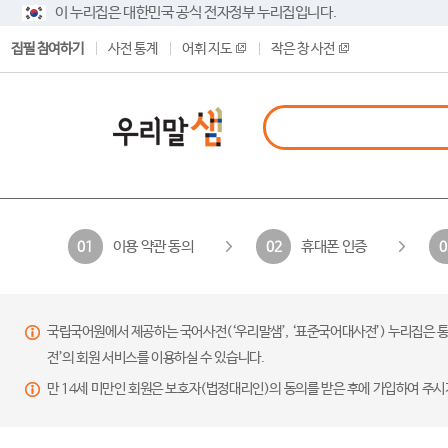
이 누리집은 대한민국 공식 전자정부 누리집입니다.
집필 참여하기
사전 통계
어휘 지도
작은 창 사전
이용 약관 동의
휴대폰 인증
01
02
0
국립국어원에서 제공하는 국어사전(‘우리말샘’, ‘표준국어대사전’) 누리집은 통
전’의 회원 서비스를 이용하실 수 있습니다.
만 14세 미만인 회원은 보호자(법정대리인)의 동의를 받은 후에 가입하여 주시