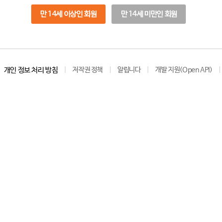
만 14세 이상인 회원
만 14세 미만인 회원
개인 정보 처리 방침
저작권 정책
알립니다
개발 지원(Open API)