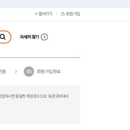
들어가기
회원 가입
자세히 찾기
인증
회원 가입 완료
05
가입하시면 동일한 계정(ID)으로 ‘표준국어대사