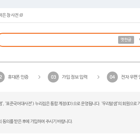
작은 창 사전
옛한글
휴대폰 인증
가입 정보 입력
전자 우편 
2
03
04
 ‘표준국어대사전’) 누리집은 통합 계정(ID)으로 운영됩니다. ‘우리말샘’의 회원으로 
의 동의를 받은 후에 가입하여 주시기 바랍니다.