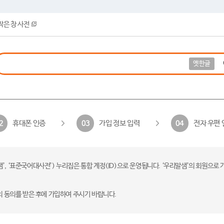
작은 창 사전
옛한글
휴대폰 인증
가입 정보 입력
전자 우편 
2
03
04
 ‘표준국어대사전’) 누리집은 통합 계정(ID)으로 운영됩니다. ‘우리말샘’의 회원으로 
의 동의를 받은 후에 가입하여 주시기 바랍니다.