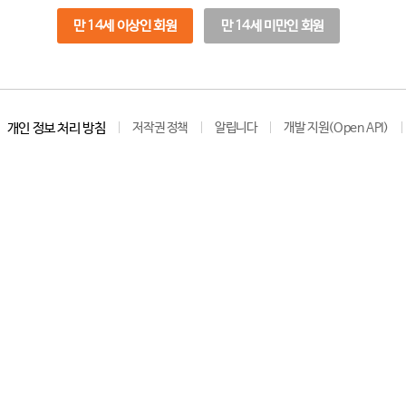
만 14세 이상인 회원
만 14세 미만인 회원
개인 정보 처리 방침
저작권 정책
알립니다
개발 지원(Open API)