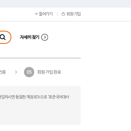
들어가기
회원 가입
자세히 찾기
인증
회원 가입 완료
05
가입하시면 동일한 계정(ID)으로 ‘표준국어대사