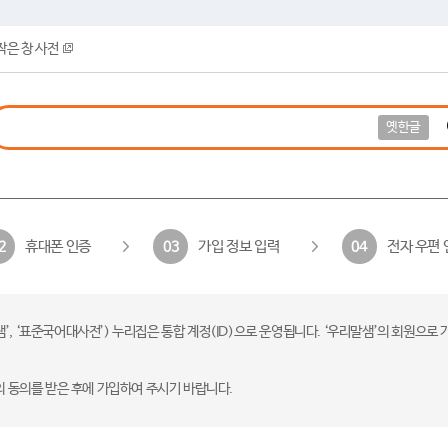
작은 창 사전
옛한글
휴대폰 인증
가입 정보 입력
전자 우편 
2
03
04
 ‘표준국어대사전’) 누리집은 통합 계정(ID)으로 운영됩니다. ‘우리말샘’의 회원으로 
의 동의를 받은 후에 가입하여 주시기 바랍니다.