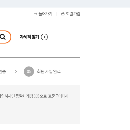
들어가기
회원 가입
자세히 찾기
인증
회원 가입 완료
05
가입하시면 동일한 계정(ID)으로 ‘표준국어대사