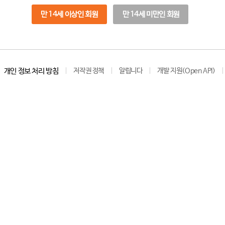
만 14세 이상인 회원
만 14세 미만인 회원
개인 정보 처리 방침
저작권 정책
알립니다
개발 지원(Open API)