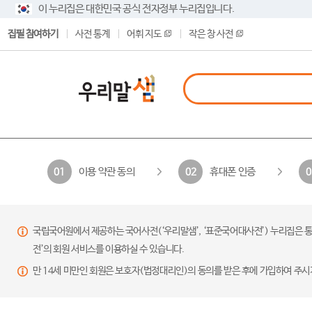
이 누리집은 대한민국 공식 전자정부 누리집입니다.
집필 참여하기
사전 통계
어휘 지도
작은 창 사전
이용 약관 동의
휴대폰 인증
01
02
0
국립국어원에서 제공하는 국어사전(‘우리말샘’, ‘표준국어대사전’) 누리집은 통
전’의 회원 서비스를 이용하실 수 있습니다.
만 14세 미만인 회원은 보호자(법정대리인)의 동의를 받은 후에 가입하여 주시