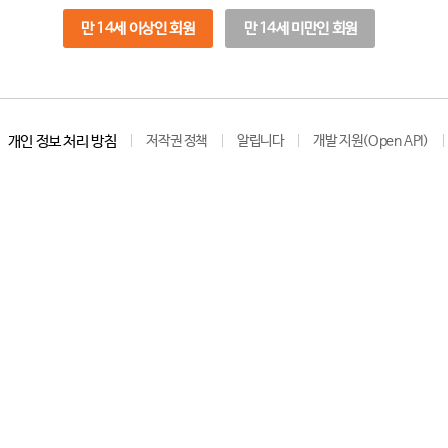
만 14세 이상인 회원
만 14세 미만인 회원
개인 정보 처리 방침
저작권 정책
알립니다
개발 지원(Open API)