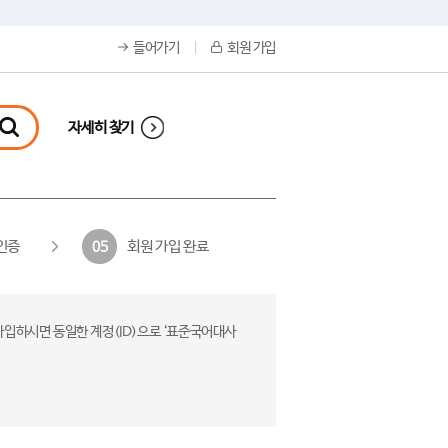
들어가기
회원 가입
자세히 찾기
인증
회원 가입 완료
05
가입하시면 동일한 계정(ID)으로 ‘표준국어대사