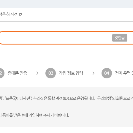
작은 창 사전
옛한글
휴대폰 인증
가입 정보 입력
전자 우편 
2
03
04
 ‘표준국어대사전’) 누리집은 통합 계정(ID)으로 운영됩니다. ‘우리말샘’의 회원으로 
의 동의를 받은 후에 가입하여 주시기 바랍니다.