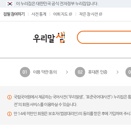
이 누리집은 대한민국 공식 전자정부 누리집입니다.
집필 참여하기
사전 통계
어휘 지도
작은 창 사전
이용 약관 동의
휴대폰 인증
01
02
0
국립국어원에서 제공하는 국어사전(‘우리말샘’, ‘표준국어대사전’) 누리집은 통
전’의 회원 서비스를 이용하실 수 있습니다.
만 14세 미만인 회원은 보호자(법정대리인)의 동의를 받은 후에 가입하여 주시