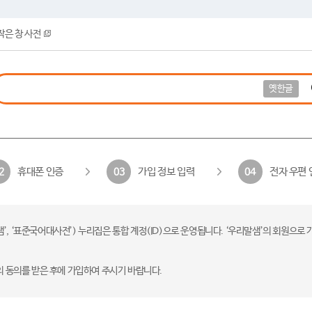
작은 창 사전
옛한글
휴대폰 인증
가입 정보 입력
전자 우편 
2
03
04
 ‘표준국어대사전’) 누리집은 통합 계정(ID)으로 운영됩니다. ‘우리말샘’의 회원으로 
의 동의를 받은 후에 가입하여 주시기 바랍니다.