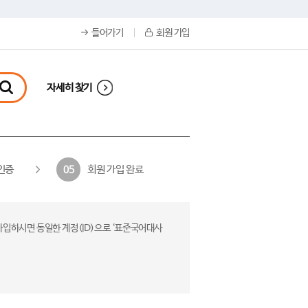
들어가기
회원 가입
자세히 찾기
인증
회원 가입 완료
05
가입하시면 동일한 계정(ID)으로 ‘표준국어대사