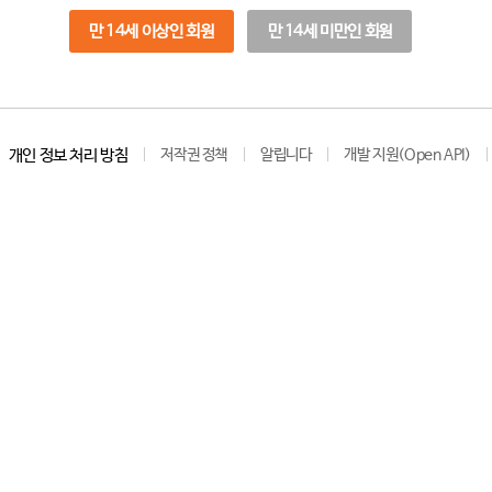
만 14세 이상인 회원
만 14세 미만인 회원
개인 정보 처리 방침
저작권 정책
알립니다
개발 지원(Open API)