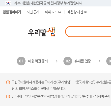
이 누리집은 대한민국 공식 전자정부 누리집입니다.
집필 참여하기
사전 통계
어휘 지도
작은 창 사전
이용 약관 동의
휴대폰 인증
01
02
0
국립국어원에서 제공하는 국어사전(‘우리말샘’, ‘표준국어대사전’) 누리집은 통
전’의 회원 서비스를 이용하실 수 있습니다.
만 14세 미만인 회원은 보호자(법정대리인)의 동의를 받은 후에 가입하여 주시