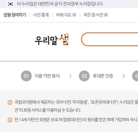
이 누리집은 대한민국 공식 전자정부 누리집입니다.
집필 참여하기
사전 통계
어휘 지도
작은 창 사전
이용 약관 동의
휴대폰 인증
01
02
0
국립국어원에서 제공하는 국어사전(‘우리말샘’, ‘표준국어대사전’) 누리집은 통
전’의 회원 서비스를 이용하실 수 있습니다.
만 14세 미만인 회원은 보호자(법정대리인)의 동의를 받은 후에 가입하여 주시