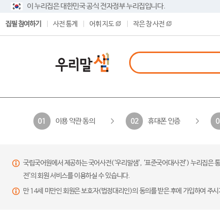
이 누리집은 대한민국 공식 전자정부 누리집입니다.
집필 참여하기
사전 통계
어휘 지도
작은 창 사전
이용 약관 동의
휴대폰 인증
01
02
0
국립국어원에서 제공하는 국어사전(‘우리말샘’, ‘표준국어대사전’) 누리집은 통
전’의 회원 서비스를 이용하실 수 있습니다.
만 14세 미만인 회원은 보호자(법정대리인)의 동의를 받은 후에 가입하여 주시