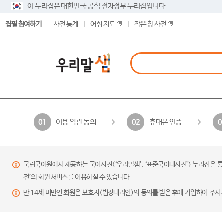
이 누리집은 대한민국 공식 전자정부 누리집입니다.
집필 참여하기
사전 통계
어휘 지도
작은 창 사전
이용 약관 동의
휴대폰 인증
01
02
0
국립국어원에서 제공하는 국어사전(‘우리말샘’, ‘표준국어대사전’) 누리집은 통
전’의 회원 서비스를 이용하실 수 있습니다.
만 14세 미만인 회원은 보호자(법정대리인)의 동의를 받은 후에 가입하여 주시