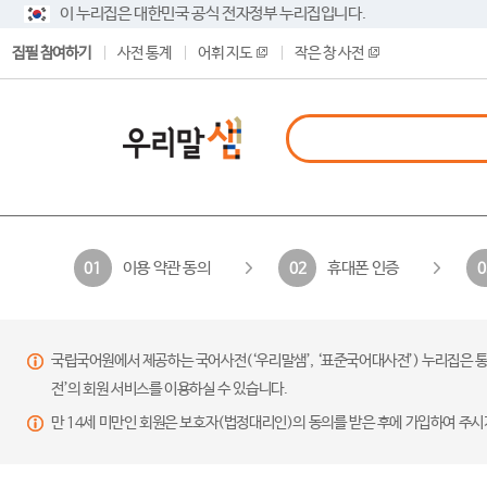
이 누리집은 대한민국 공식 전자정부 누리집입니다.
집필 참여하기
사전 통계
어휘 지도
작은 창 사전
이용 약관 동의
휴대폰 인증
01
02
0
국립국어원에서 제공하는 국어사전(‘우리말샘’, ‘표준국어대사전’) 누리집은 통
전’의 회원 서비스를 이용하실 수 있습니다.
만 14세 미만인 회원은 보호자(법정대리인)의 동의를 받은 후에 가입하여 주시